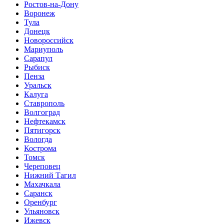
Ростов-на-Дону
Воронеж
Тула
Донецк
Новороссийск
Мариуполь
Сарапул
Рыбиск
Пенза
Уральск
Калуга
Ставрополь
Волгоград
Нефтекамск
Пятигорск
Вологда
Кострома
Томск
Череповец
Нижний Тагил
Махачкала
Саранск
Оренбург
Ульяновск
Ижевск