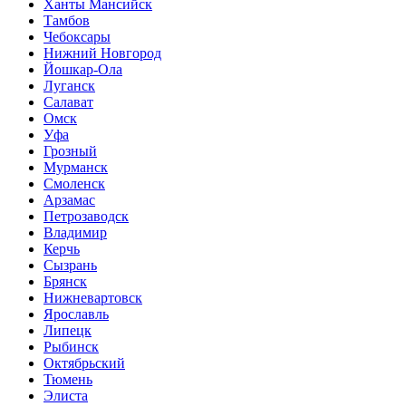
Ханты Мансийск
Тамбов
Чебоксары
Нижний Новгород
Йошкар-Ола
Луганск
Салават
Омск
Уфа
Грозный
Мурманск
Смоленск
Арзамас
Петрозаводск
Владимир
Керчь
Сызрань
Брянск
Нижневартовск
Ярославль
Липецк
Рыбинск
Октябрьский
Тюмень
Элиста